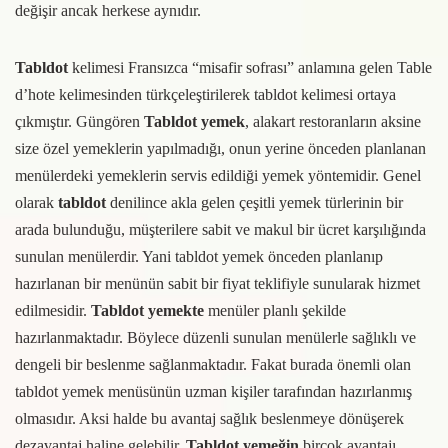
değişir ancak herkese aynıdır.
Tabldot
kelimesi Fransızca “misafir sofrası” anlamına gelen Table
d’hote kelimesinden türkçeleştirilerek tabldot kelimesi ortaya
çıkmıştır. Güngören
Tabldot yemek
, alakart restoranların aksine
size özel yemeklerin yapılmadığı, onun yerine önceden planlanan
menülerdeki yemeklerin servis edildiği yemek yöntemidir. Genel
olarak
tabldot
denilince akla gelen çeşitli yemek türlerinin bir
arada bulunduğu, müşterilere sabit ve makul bir ücret karşılığında
sunulan menülerdir. Yani tabldot yemek önceden planlanıp
hazırlanan bir menünün sabit bir fiyat teklifiyle sunularak hizmet
edilmesidir.
Tabldot yemekte
menüler planlı şekilde
hazırlanmaktadır. Böylece düzenli sunulan menülerle sağlıklı ve
dengeli bir beslenme sağlanmaktadır. Fakat burada önemli olan
tabldot yemek menüsünün uzman kişiler tarafından hazırlanmış
olmasıdır. Aksi halde bu avantaj sağlık beslenmeye dönüşerek
dezavantaj haline gelebilir.
Tabldot yemeğin
birçok avantajı