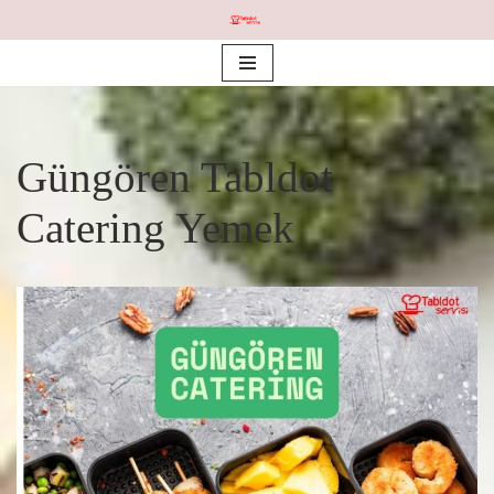
İçeriğe
geç
Güngören Tabldot
Catering Yemek