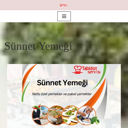
İçeriğe
geç
Sünnet Yemeği