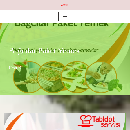
İçeriğe
geç
Bağcılar Paket Yemek
Ümit K.