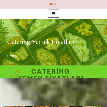
İçeriğe
geç
Catering Yemek Fiyatları
Ümit K.