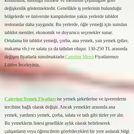
konumuna, sunduğu hizmete ve menünün çeşitliliğine göre
değişkenlik göstermektedir. Genellikle iş yerlerinin bulunduğu
bölgelerde ve üniversite kampüslerine yakın yerlerde tabldot
restoranlar daha yaygındır. Bu yerlerde, öğle yemeği için sunulan
tabldot menüler, ekonomik ve doyurucu seçenekler sunar.
Ortalama bir tabldot yemeği, çorba, ana yemek, yan yemek (pilav,
makarna vb.) ve salata ya da tatlıdan oluşur. 130-250 TL arasında
değişen fiyatlarla sunulmaktadır.
Catering Menü
Fiyatlarımızı
Lütfen İnceleyiniz.
Catering Yemek Fiyatları
ise yemek şirketlerine ve işverenlerin
tercihine bağlı olarak değişir. Ancak yemekler arasında ana
yemek, yardımcı yemek, çorba, salata ve tatlı gibi türler yer alır.
Bu yemeklerin listesi genellikle aylık olarak belirlenerek
çalışanların veya öğrencilerin görebilecekleri bir yere asılarak bilgi