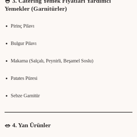
🍚
3. Catering Yemek Fiyatları Yardımcı
Yemekler (Garnitürler)
Pirinç Pilavı
Bulgur Pilavı
Makarna (Salçalı, Peynirli, Beşamel Soslu)
Patates Püresi
Sebze Garnitür
🥗
4. Yan Ürünler