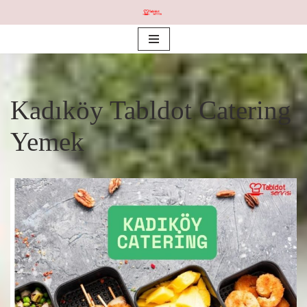
İçeriğe
geç
Kadıköy Tabldot Catering
Yemek