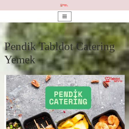
İçeriğe
geç
Pendik Tabldot Catering
Yemek