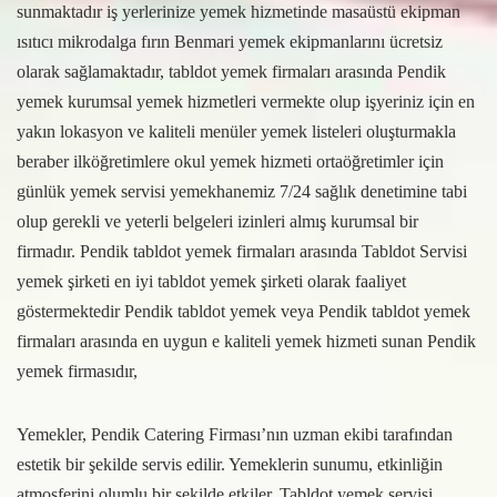
sunmaktadır iş yerlerinize yemek hizmetinde masaüstü ekipman
ısıtıcı mikrodalga fırın Benmari yemek ekipmanlarını ücretsiz
olarak sağlamaktadır, tabldot yemek firmaları arasında Pendik
yemek kurumsal yemek hizmetleri vermekte olup işyeriniz için en
yakın lokasyon ve kaliteli menüler yemek listeleri oluşturmakla
beraber ilköğretimlere okul yemek hizmeti ortaöğretimler için
günlük yemek servisi yemekhanemiz 7/24 sağlık denetimine tabi
olup gerekli ve yeterli belgeleri izinleri almış kurumsal bir
firmadır. Pendik tabldot yemek firmaları arasında Tabldot Servisi
yemek şirketi en iyi tabldot yemek şirketi olarak faaliyet
göstermektedir Pendik tabldot yemek veya Pendik tabldot yemek
firmaları arasında en uygun e kaliteli yemek hizmeti sunan Pendik
yemek firmasıdır,
Yemekler, Pendik Catering Firması’nın uzman ekibi tarafından
estetik bir şekilde servis edilir. Yemeklerin sunumu, etkinliğin
atmosferini olumlu bir şekilde etkiler. Tabldot yemek servisi