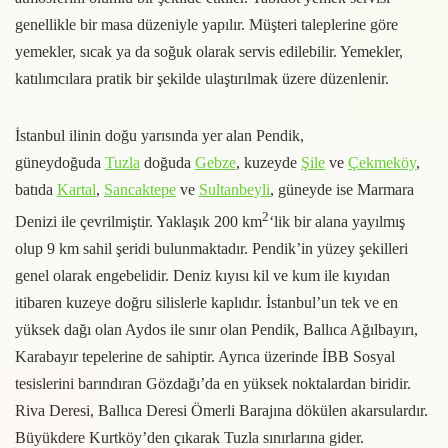
genellikle bir masa düzeniyle yapılır. Müşteri taleplerine göre
yemekler, sıcak ya da soğuk olarak servis edilebilir. Yemekler,
katılımcılara pratik bir şekilde ulaştırılmak üzere düzenlenir.
İstanbul ilinin doğu yarısında yer alan Pendik,
güneydoğuda
Tuzla
doğuda
Gebze
, kuzeyde
Şile
ve
Çekmeköy
,
batıda
Kartal
,
Sancaktepe
ve
Sultanbeyli
, güneyde ise Marmara
2
Denizi ile çevrilmiştir. Yaklaşık 200 km
‘lik bir alana yayılmış
olup 9 km sahil şeridi bulunmaktadır. Pendik’in yüzey şekilleri
genel olarak engebelidir. Deniz kıyısı kil ve kum ile kıyıdan
itibaren kuzeye doğru silislerle kaplıdır. İstanbul’un tek ve en
yüksek dağı olan Aydos ile sınır olan Pendik, Ballıca Ağılbayırı,
Karabayır tepelerine de sahiptir. Ayrıca üzerinde İBB Sosyal
tesislerini barındıran Gözdağı’da en yüksek noktalardan biridir.
Riva Deresi, Ballıca Deresi Ömerli Barajına dökülen akarsulardır.
Büyükdere Kurtköy’den çıkarak Tuzla sınırlarına gider.